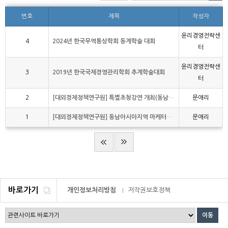
번호
제목
작성자
윤리경영전략센
4
2024년 한국무역통상학회 동계학술 대회
터
윤리경영전략센
3
2019년 한국국제경영관리학회 추계학술대회
터
2
[대외경제정책연구원] 특별초청강연 개최(동남아시아지역 현지법인 성공요인)
문애리
1
[대외경제정책연구원] 동남아시아지역 마케터양성 아카데미 수강생 모집
문애리
바로가기
개인정보처리방침
저작권보호정책
이메일무단수집거부