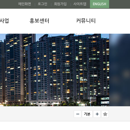
메인화면
로그인
회원가입
사이트맵
ENGLISH
 사업
홍보센터
커뮤니티
업
행사안내
공지사항
보도자료
공유자료실
원
갤러리
Q&A
뉴스레터
동남권지역혁신INSIGHT
업
도시경영INSIGHT
업