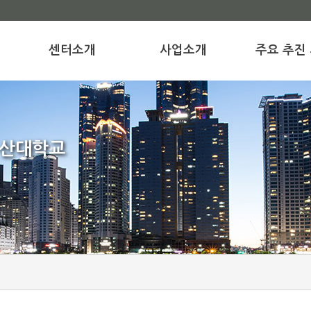
센터소개
사업소개
주요 추진
인사말
인력양성사업
2019년 추진사
비전ㆍ전략ㆍ조직
연구사업
해양수산부
대외경제정책연구
부산대학교
주요 연혁
지식확산사업
국립대학육성사업
오시는길
지식공유사업
연구용역사업
2018년 추진사
2017년 추진사