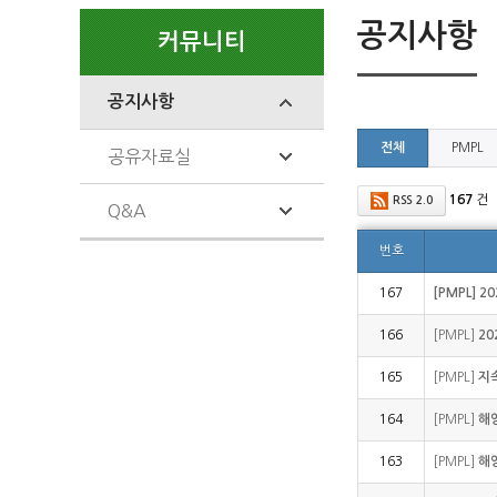
공지사항
커뮤니티
공지사항
전체
PMPL
공유자료실
167
건
RSS 2.0
Q&A
번호
167
[PMPL] 
166
[PMPL]
20
165
[PMPL]
지
164
[PMPL]
해
163
[PMPL]
해